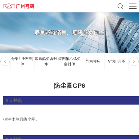
骨架油封密封
聚氨酯类密封
聚四氟乙烯类
导向带环
V型组合圈
夹
件
件
密封件
防尘圈GP6
0.1 特点
弹性体单唇防尘圈。