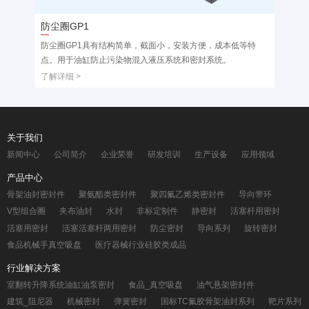
防尘圈GP1
防尘
防尘圈GP1具有结构简单，截面小，安装方便，成本低等特
弹性
点。用于油缸防止污染物混入液压系统和密封系统。
了解详
了解详细 >
关于我们
新闻中心
公司简介
企业荣誉
研发培训
生产设备
应用领域
产品中心
骨架油封密封件
聚氨酯类密封件
聚四氟乙烯类密封件
导向带环
V型组合圈
夹布油封
水封
非标定制件
静密封
活塞杆用密封
活塞用密封
活塞活塞杆两用密封
防尘密封
导向系列
旋转密封
食品机械手真空吸盘
医疗器械行业硅胶类成品
行业解决方案
室翻转升降系统油缸油泵密封
食品_真空吸盘
油气悬架密封件
建筑_阻尼器
机械密封
弹簧密封
国标TC氟胶骨架油封系列
靶片系列