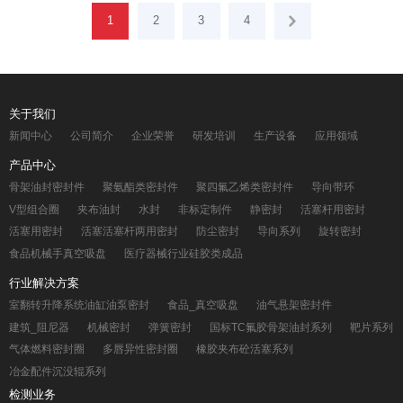
1
2
3
4
关于我们
新闻中心
公司简介
企业荣誉
研发培训
生产设备
应用领域
产品中心
骨架油封密封件
聚氨酯类密封件
聚四氟乙烯类密封件
导向带环
V型组合圈
夹布油封
水封
非标定制件
静密封
活塞杆用密封
活塞用密封
活塞活塞杆两用密封
防尘密封
导向系列
旋转密封
食品机械手真空吸盘
医疗器械行业硅胶类成品
行业解决方案
室翻转升降系统油缸油泵密封
食品_真空吸盘
油气悬架密封件
建筑_阻尼器
机械密封
弹簧密封
国标TC氟胶骨架油封系列
靶片系列
气体燃料密封圈
多唇异性密封圈
橡胶夹布砼活塞系列
冶金配件沉没辊系列
检测业务