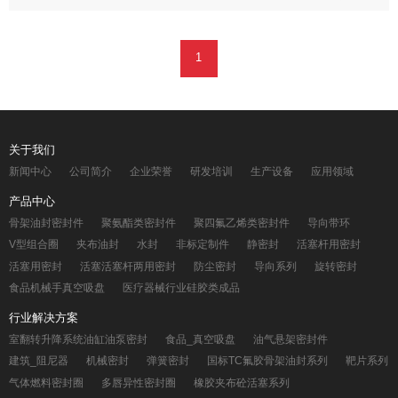
家提供国产化密封方案，目前已服务超过30家企业，产品性能稳
定。
1
关于我们
新闻中心
公司简介
企业荣誉
研发培训
生产设备
应用领域
产品中心
骨架油封密封件
聚氨酯类密封件
聚四氟乙烯类密封件
导向带环
V型组合圈
夹布油封
水封
非标定制件
静密封
活塞杆用密封
活塞用密封
活塞活塞杆两用密封
防尘密封
导向系列
旋转密封
食品机械手真空吸盘
医疗器械行业硅胶类成品
行业解决方案
室翻转升降系统油缸油泵密封
食品_真空吸盘
油气悬架密封件
建筑_阻尼器
机械密封
弹簧密封
国标TC氟胶骨架油封系列
靶片系列
气体燃料密封圈
多唇异性密封圈
橡胶夹布砼活塞系列