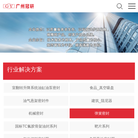
行业解决方案
室翻转升降系统油缸油泵密封
食品_真空吸盘
油气悬架密封件
建筑_阻尼器
机械密封
弹簧密封
国标TC氟胶骨架油封系列
靶片系列